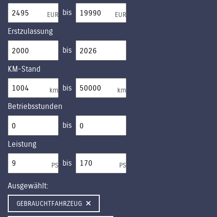
bis
EUR
EUR
Erstzulassung
bis
KM-Stand
bis
km
km
Betriebsstunden
bis
Leistung
bis
PS
PS
Ausgewählt:
GEBRAUCHTFAHRZEUG