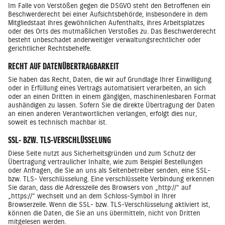
Im Falle von Verstößen gegen die DSGVO steht den Betroffenen ein
Beschwerderecht bei einer Aufsichtsbehörde, insbesondere in dem
Mitgliedstaat ihres gewöhnlichen Aufenthalts, ihres Arbeitsplatzes
oder des Orts des mutmaßlichen Verstoßes zu. Das Beschwerderecht
besteht unbeschadet anderweitiger verwaltungsrechtlicher oder
gerichtlicher Rechtsbehelfe.
RECHT AUF DATENÜBERTRAGBARKEIT
Sie haben das Recht, Daten, die wir auf Grundlage Ihrer Einwilligung
oder in Erfüllung eines Vertrags automatisiert verarbeiten, an sich
oder an einen Dritten in einem gängigen, maschinenlesbaren Format
aushändigen zu lassen. Sofern Sie die direkte Übertragung der Daten
an einen anderen Verantwortlichen verlangen, erfolgt dies nur,
soweit es technisch machbar ist.
SSL- BZW. TLS-VERSCHLÜSSELUNG
Diese Seite nutzt aus Sicherheitsgründen und zum Schutz der
Übertragung vertraulicher Inhalte, wie zum Beispiel Bestellungen
oder Anfragen, die Sie an uns als Seitenbetreiber senden, eine SSL-
bzw. TLS- Verschlüsselung. Eine verschlüsselte Verbindung erkennen
Sie daran, dass die Adresszeile des Browsers von „http://“ auf
„https://“ wechselt und an dem Schloss-Symbol in Ihrer
Browserzeile. Wenn die SSL- bzw. TLS-Verschlüsselung aktiviert ist,
können die Daten, die Sie an uns übermitteln, nicht von Dritten
mitgelesen werden.