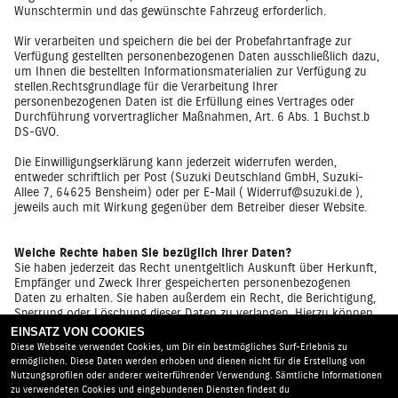
Wunschtermin und das gewünschte Fahrzeug erforderlich.
Wir verarbeiten und speichern die bei der Probefahrtanfrage zur
Verfügung gestellten personenbezogenen Daten ausschließlich dazu,
um Ihnen die bestellten Informationsmaterialien zur Verfügung zu
stellen.Rechtsgrundlage für die Verarbeitung Ihrer
personenbezogenen Daten ist die Erfüllung eines Vertrages oder
Durchführung vorvertraglicher Maßnahmen, Art. 6 Abs. 1 Buchst.b
DS-GVO.
Die Einwilligungserklärung kann jederzeit widerrufen werden,
entweder schriftlich per Post (Suzuki Deutschland GmbH, Suzuki-
Allee 7, 64625 Bensheim) oder per E-Mail (
Widerruf@suzuki.de
),
jeweils auch mit Wirkung gegenüber dem Betreiber dieser Website.
Welche Rechte haben Sie bezüglich Ihrer Daten?
Sie haben jederzeit das Recht unentgeltlich Auskunft über Herkunft,
Empfänger und Zweck Ihrer gespeicherten personenbezogenen
Daten zu erhalten. Sie haben außerdem ein Recht, die Berichtigung,
Sperrung oder Löschung dieser Daten zu verlangen. Hierzu können
Sie sich jederzeit an die folgende Adresse wenden:
super-
EINSATZ VON COOKIES
uhle@gmx.de
Geben Sie hierbei an ob Sie Auskunft zu den erfassten
Diese Webseite verwendet Cookies, um Dir ein bestmögliches Surf-Erlebnis zu
Daten erhalten möchten oder eine Löschung beantragen möchten.
ermöglichen. Diese Daten werden erhoben und dienen nicht für die Erstellung von
Nutzungsprofilen oder anderer weiterführender Verwendung. Sämtliche Informationen
zu verwendeten Cookies und eingebundenen Diensten findest du