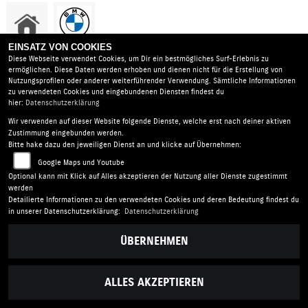
EINSATZ VON COOKIES
Diese Webseite verwendet Cookies, um Dir ein bestmögliches Surf-Erlebnis zu
ermöglichen. Diese Daten werden erhoben und dienen nicht für die Erstellung von
!
Nutzungsprofilen oder anderer weiterführender Verwendung. Sämtliche Informationen
zu verwendeten Cookies und eingebundenen Diensten findest du
hier:
Datenschutzerklärung
Wir verwenden auf dieser Website folgende Dienste, welche erst nach deiner aktiven
Uhlmann Motorräder GmbH |
Hellfelder Straße 5 | 17039
Zustimmung eingebunden werden.
Trollenhagen - Neubrandenburg | Deutschland
Bitte hake dazu den jeweiligen Dienst an und klicke auf Übernehmen:
AGB
|
Impressum
|
Datenschutz
|
Disclaimer
|
Google Maps und Youtube
Barrierefreiheit
|
Batterieverordnung
Optional kann mit Klick auf Alles akzeptieren der Nutzung aller Dienste zugestimmt
werden
Detailierte Informationen zu den verwendeten Cookies und deren Bedeutung findest du
Folgen Sie uns
in unserer Datenschutzerklärung:
Datenschutzerklärung
ÜBERNEHMEN
ALLES AKZEPTIEREN